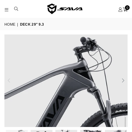
0
SAVA
BICYCLES
HOME
|
DECK 29" 9.3