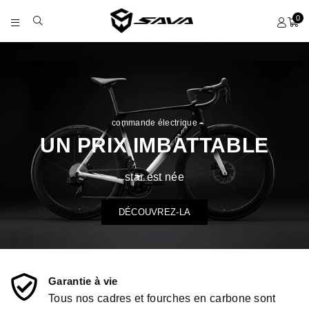
0
S
A
V
A
B
I
commande électrique
C
UN PRIX IMBATTABLE
Y
C
L
star est née
E
S
DÉCOUVREZ-LA
Garantie à vie
Tous nos cadres et fourches en carbone sont