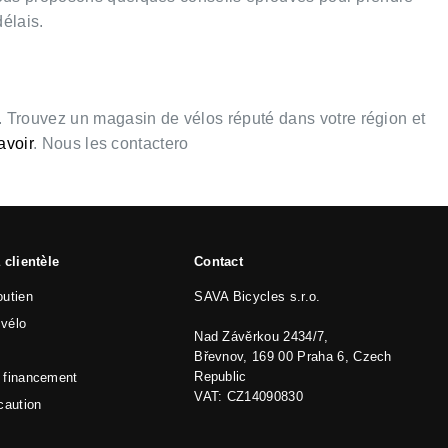
élais.
 Trouvez un magasin de vélos réputé dans votre région et
avoir
. Nous les contactero
 clientèle
Contact
outien
SAVA Bicycles s.r.o.
vélo
Nad Závěrkou 2434/7,
Břevnov, 169 00 Praha 6, Czech
Republic
 financement
VAT: CZ14090830
caution