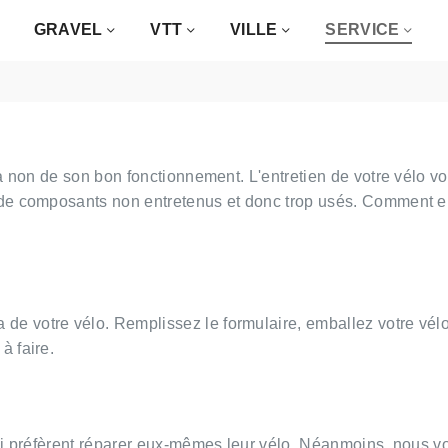
GRAVEL
VTT
VILLE
SERVICE
qua non de son bon fonctionnement. L'entretien de votre vélo 
 de composants non entretenus et donc trop usés. Comment en
de votre vélo. Remplissez le formulaire, emballez votre vél
à faire.
 qui préfèrent réparer eux-mêmes leur vélo. Néanmoins, nous