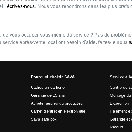
eil,
écrivez-nous
. Nous vous répondrons dans les plus brefs d
ou de vous occuper vous-même du service ? Pas de problème.
u service après-vente local ont besoin d'aide, faites-le nous
s
Pourquoi choisir SAVA
Service à la
Cadres en carbone
Centre de s
Garantie de 15 ans
Montage du 
Acheter auprès du producteur
Expédition
Carnet d'entretien électronique
Paiement et
Sava safe box
Garantie et 
Retours